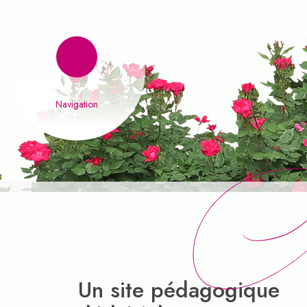
Connaiss
Un site pédagogique