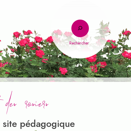
Rechercher
s rosiers
 site pédagogique