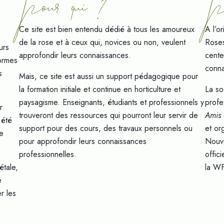
pour qui 7
p
Ce site est bien entendu dédié à tous les amoureux
A l’o
de la rose et à ceux qui, novices ou non, veulent
Roses
urs
approfondir leurs connaissances.
cente
formes
conna
s
Mais, ce site est aussi un support pédagogique pour
.
la formation initiale et continue en horticulture et
La so
paysagisme. Enseignants, étudiants et professionnels y
profe
r
trouveront des ressources qui pourront leur servir de
Amis 
 été
support pour des cours, des travaux personnels ou
et or
de
pour approfondir leurs connaissances
Nouve
professionnelles.
offic
étale,
la W
e
r les