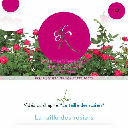
R
Le site pédagogique
pour tout savoir
video
sur la rose
PAR LA SOCIÉTÉ FRANÇAISE DES ROSES
Vidéo du chapitre “
La taille des rosiers
”
La taille des rosiers