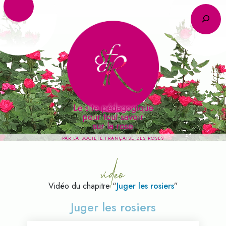
R
Le site pédagogique
pour tout savoir
video
sur la rose
PAR LA SOCIÉTÉ FRANÇAISE DES ROSES
Vidéo du chapitre “
Juger les rosiers
”
Juger les rosiers