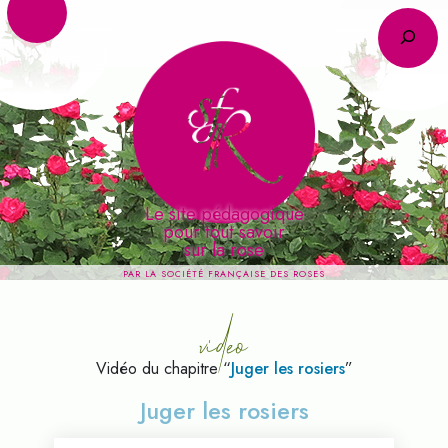
R
Le site pédagogique
pour tout savoir
video
sur la rose
PAR LA SOCIÉTÉ FRANÇAISE DES ROSES
Vidéo du chapitre “
Juger les rosiers
”
Juger les rosiers