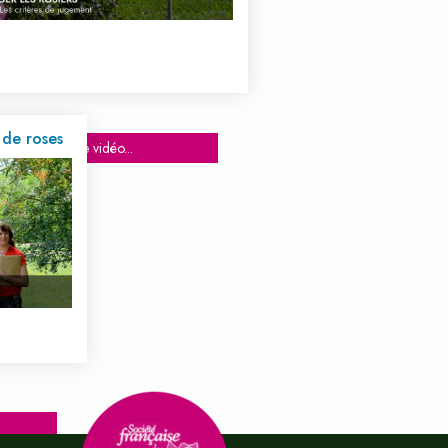
 de roses
Voir cette vidéo...