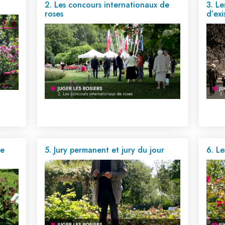
2. Les concours internationaux de
3. Le
roses
d’ex
de
5. Jury permanent et jury du jour
6. Le
Voir cette vidéo...