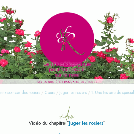
Le site pédagogique
pour tout savoir
sur la rose
PAR LA SOCIÉTÉ FRANÇAISE DES ROSES
video
Connaissances des rosiers
nnaissances des rosiers
/
Cours
/
Juger les rosiers
/
1. Une histoire de spécial
Vidéo du chapitre “
Juger les rosiers
”