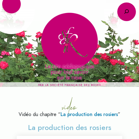
R
Le site pédagogique
pour tout savoir
video
sur la rose
PAR LA SOCIÉTÉ FRANÇAISE DES ROSES
Vidéo du chapitre “
La production des rosiers
”
La production des rosiers