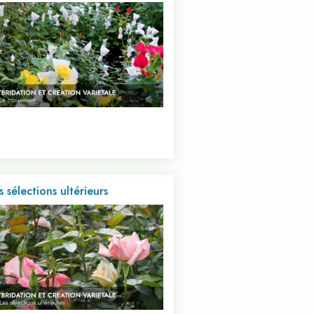
s sélections ultérieurs
Voir cette vidéo...