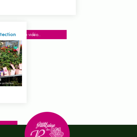
otection
Voir cette vidéo...