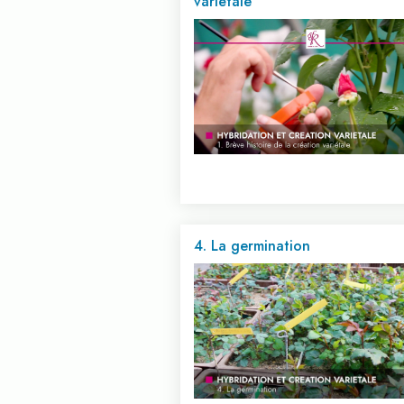
variétale
4. La germination
Voir cette vidéo...