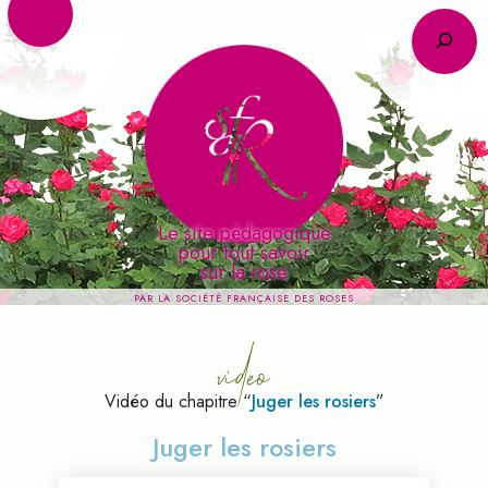
R
Le site pédagogique
pour tout savoir
video
sur la rose
PAR LA SOCIÉTÉ FRANÇAISE DES ROSES
Vidéo du chapitre “
Juger les rosiers
”
Juger les rosiers