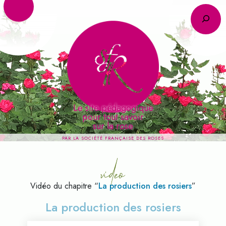
R
Le site pédagogique
pour tout savoir
video
sur la rose
PAR LA SOCIÉTÉ FRANÇAISE DES ROSES
Vidéo du chapitre “
La production des rosiers
”
La production des rosiers